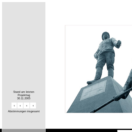
Stand am letzten
Projekttag
30.11.2005
5
6
6
9
Abstimmungen insgesamt