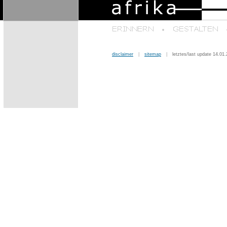
disclaimer
__
|
__
sitemap
__
|
__
letztes/last update 14.01