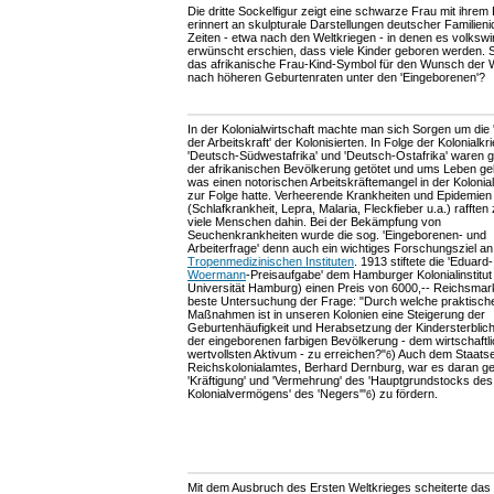
Die dritte Sockelfigur zeigt eine schwarze Frau mit ihrem
erinnert an skulpturale Darstellungen deutscher Familienid
Zeiten - etwa nach den Weltkriegen - in denen es volkswir
erwünscht erschien, dass viele Kinder geboren werden. S
das afrikanische Frau-Kind-Symbol für den Wunsch der
nach höheren Geburtenraten unter den 'Eingeborenen'?
In der Kolonialwirtschaft machte man sich Sorgen um die 
der Arbeitskraft' der Kolonisierten. In Folge der Kolonialkri
'Deutsch-Südwestafrika' und 'Deutsch-Ostafrika' waren g
der afrikanischen Bevölkerung getötet und ums Leben 
was einen notorischen Arbeitskräftemangel in der Kolonial
zur Folge hatte. Verheerende Krankheiten und Epidemien
(Schlafkrankheit, Lepra, Malaria, Fleckfieber u.a.) rafften
viele Menschen dahin. Bei der Bekämpfung von
Seuchenkrankheiten wurde die sog. 'Eingeborenen- und
Arbeiterfrage' denn auch ein wichtiges Forschungsziel a
Tropenmedizinischen Instituten
. 1913 stiftete die 'Eduard-
Woermann
-Preisaufgabe' dem Hamburger Kolonialinstitut
Universität Hamburg) einen Preis von 6000,-- Reichsmark
beste Untersuchung der Frage: "Durch welche praktisch
Maßnahmen ist in unseren Kolonien eine Steigerung der
Geburtenhäufigkeit und Herabsetzung der Kindersterblich
der eingeborenen farbigen Bevölkerung - dem wirtschaftl
wertvollsten Aktivum - zu erreichen?"
) Auch dem Staats
6
Reichskolonialamtes, Berhard Dernburg, war es daran ge
'Kräftigung' und 'Vermehrung' des 'Hauptgrundstocks des
Kolonialvermögens' des 'Negers'"
) zu fördern.
6
Mit dem Ausbruch des Ersten Weltkrieges scheiterte das