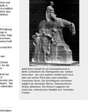
 Kind und
ylle in
tschaftlich
teht also
 Weißen
'Erhaltung
ege in
roße Teile
gekommen,
wirtschaft
 zusätzlich
n den
 (heute
 für die
en
Adolf Brütts Modell für ein Kolonialehrenmal in
Berlin symbolisiert die Überlegenheit des 'weißen
keit bei
Herrschers', der nach antikem Vorbild nackt hoch
ich
oben auf seinem Pferd über seine kolonialen
ekretär des
Untertanen thront. Die Sockelfiguren erscheinen
legen, "die
lediglich als dienstbare Wesen, Naturreichtümer
 nationalen
Afrikas darbietend. Der Entwurf suggeriert ein
statisches, ahistorisches Idealbild vom 'kolonialen
Frieden'.
 Vorhaben