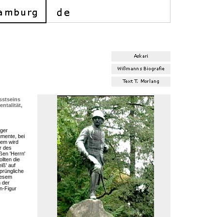
sstseins
ntalität,
rger
mente, bei
sem wird
r des
ßen 'Herrn'
llten die
iß' auf
sprüngliche
iesem
 der
n-Figur