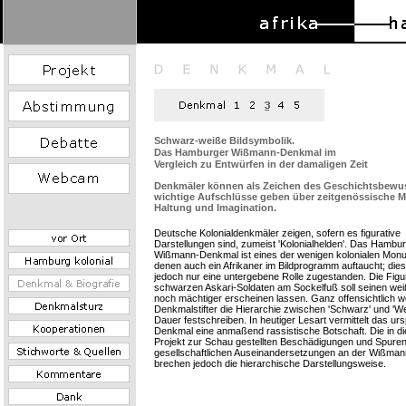
Schwarz-weiße Bildsymbolik.
Das Hamburger Wißmann-Denkmal im
Vergleich zu Entwürfen in der damaligen Zeit
Denkmäler können als Zeichen des Geschichtsbewu
wichtige Aufschlüsse geben über zeitgenössische Me
Haltung und Imagination.
Deutsche Kolonialdenkmäler zeigen, sofern es figurative
Darstellungen sind, zumeist 'Kolonialhelden'. Das Hambu
Wißmann-Denkmal ist eines der wenigen kolonialen Monu
denen auch ein Afrikaner im Bildprogramm auftaucht; die
jedoch nur eine untergebene Rolle zugestanden. Die Figu
schwarzen Askari-Soldaten am Sockelfuß soll seinen wei
noch mächtiger erscheinen lassen. Ganz offensichtlich wo
Denkmalstifter die Hierarchie zwischen 'Schwarz' und 'We
Dauer festschreiben. In heutiger Lesart vermittelt das ur
Denkmal eine anmaßend rassistische Botschaft. Die in d
Projekt zur Schau gestellten Beschädigungen und Spuren
gesellschaftlichen Auseinandersetzungen an der Wißman
brechen jedoch die hierarchische Darstellungsweise.