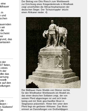
Der Beitrag von Otto Riesch zum Wettbewerb
 eine
zur Errichtung eines Kriegerdenkmals in Windhoek
ildhauer
zeigt unverhohlen die Allmachtsphantasien der
deutschen Sieger. Der 'Schutztruppler' drückt
 in
einen Afrikaner nieder. 4)
h und
ischen
rauernden
 wir
 die
rscheint
ner
rgrund, das
antasien
i der
7 fielen,
n eines
h der
llte das
Warnung
stellt
ie auf den
tellungen
Der Bildhauer Hans Weddo von Glümer reichte
für den Windhoeker Wettbewerb ein Modell ein,
das einen deutschen Soldaten zeigt, der von
seinem Pferd abgestiegen ist und sich breit-
rle -
beinig und mit Stolz geschwellter Brust in
siert -
Siegerpose präsentiert. Hinter ihm unter dem
on Südwest'
Pferd liegt ein getöteter Afrikaner. Das Motiv
erinnert an Darstellungen von Großwildjägern
Ein