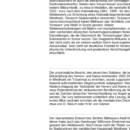
Aufschlussreich ist auch die Betrachtung von vormaligen
Denkmalsentwürfen. Neben dem 'treuen Askari' erscheint
weitere Bildsymbolik, so etwa in Modellen, die namhafte B
1910 - kurz nach dem Kolonialkrieg 1904 - 1908 - für den
Wettbewerb zur Errichtung eines Kolonialkriegerdenkmals
Windhoek, 'Deutsch-Südwestafrika' einreichten. Drastisc
menschenverachtend haben Bildhauer das Verhältnis zw
'Schwarz' und 'Weiß' in Szene gesetzt. Neben
Wettbewerbsbeiträgen mit Bildern von triumphierenden, t
oder sterbenden deutschen Schutztruppensoldaten finden
Darstellungen, die die Übermacht der 'Schutztruppe' über
Kolonisierten in Szene setzen. Der imaginierte Afrikaner e
hier nicht mehr als ein seinem weißen Herrn loyal ergebe
Askarisoldat. Jetzt steht ein deutliches Feinbild im Vorde
physische Unterdrückung und gnadenlose Vernichtungph
einschließt.
Die ursprüngliche Absicht, den deutschen Soldaten, die be
Bekämpfung des Herero- und Nama-Aufstandes 1903-190
in Windhoek ein Trauermal zu errichten, wurde zugunste
imperial auftrumpfenden Siegessymbols aufgegeben. Nac
Niederschlagung der 'Aufstände' der Herero und Nama so
neue Reiterdenkmal der afrikanischen Bevölkerung als 
und als Zeichen deutscher Vormachtstellung vor Augen ge
werden. Die Jury befürwortete schließlich eine Lösung, d
ersten Blick neutraler erschien als die martialischen Dars
etwa von O. Riesch oder H.W. von Glümer.
Der überarbeitete Entwurf des Berliner Bildhauers Adolf Kü
dieser hatte auch das Hamburger Wißmann-Denkmal reali
gewann den Wettbewerb. Noch heute steht der 'Reiter v
im Stadtzentrum der namibischen Hauptstadt Windhoek. 