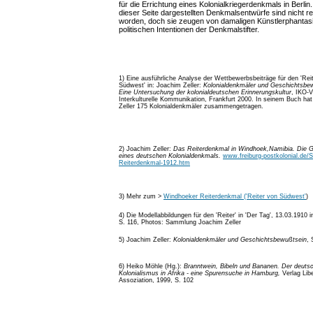
für die Errichtung eines Kolonialkriegerdenkmals in Berlin. 
dieser Seite dargestellten Denkmalsentwürfe sind nicht rea
worden, doch sie zeugen von damaligen Künstlerphantas
politischen Intentionen der Denkmalstifter.
1) Eine ausführliche Analyse der Wettbewerbsbeiträge für den 'Rei
Südwest' in: Joachim Zeller:
Kolonialdenkmäler und Geschichtsbe
Eine Untersuchung der kolonialdeutschen Erinnerungskultur
, IKO-V
Interkulturelle Kommunikation, Frankfurt 2000. In seinem Buch ha
Zeller 175 Kolonialdenkmäler zusammengetragen.
2) Joachim Zeller:
Das Reiterdenkmal in Windhoek,Namibia. Die 
eines deutschen Kolonialdenkmals.
www.freiburg-postkolonial.de/Se
Reiterdenkmal-1912.htm
3) Mehr zum >
Windhoeker Reiterdenkmal ('Reiter von Südwest'
)
4) Die Modellabbildungen für den 'Reiter' in 'Der Tag', 13.03.1910 in
S. 116, Photos: Sammlung Joachim Zeller
5) Joachim Zeller:
Kolonialdenkmäler und Geschichtsbewußtsein
, 
6) Heiko Möhle (Hg.):
Branntwein, Bibeln und Bananen. Der deuts
Kolonialismus in Afrika - eine Spurensuche in Hamburg,
Verlag Libe
Assoziation, 1999, S. 102