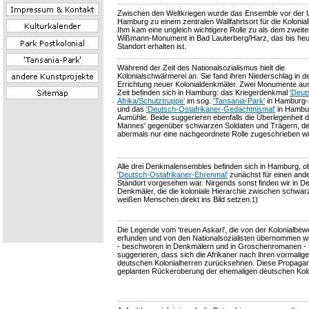
Zwischen den Weltkriegen wurde das Ensemble vor der U
Hamburg zu einem zentralen Wallfahrtsort für die Koloni
Ihm kam eine ungleich wichtigere Rolle zu als dem zweit
Wißmann-Monument in Bad Lauterberg/Harz, das bis he
Standort erhalten ist.
Während der Zeit des Nationalsozialismus hielt die
Kolonialschwärmerei an. Sie fand ihren Niederschlag in d
Errichtung neuer Kolonialdenkmäler. Zwei Monumente aus
Zeit befinden sich in Hamburg: das Kriegerdenkmal
'Deut
Afrika/Schutztruppe'
im sog.
'Tansania-Park'
in Hamburg-
und das
'Deutsch-Ostafrikaner-Gedächtnismal'
in Hambu
Aumühle. Beide suggerieren ebenfalls die Überlegenheit 
Mannes' gegenüber schwarzen Soldaten und Trägern, d
abermals nur eine nachgeordnete Rolle zugeschrieben wi
Alle drei Denkmalensembles befinden sich in Hamburg, o
'Deutsch-Ostafrikaner-Ehrenmal'
zunächst für einen and
Standort vorgesehen war. Nirgends sonst finden wir in D
Denkmäler, die die koloniale Hierarchie zwischen schwa
weißen Menschen direkt ins Bild setzen.
)
1
Die Legende vom 'treuen Askari', die von der Kolonialbe
erfunden und von den Nationalsozialisten übernommen wu
- beschworen in Denkmälern und in Groschenromanen -
suggerieren, dass sich die Afrikaner nach ihren vormalig
deutschen Kolonialherren zurücksehnen. Diese Propagan
geplanten Rückeroberung der ehemaligen deutschen Kolo