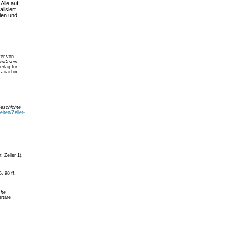
Alle auf
lisiert
ien und
ter von
wußtsein.
erlag für
t Joachim
Geschichte
iten/Zeller-
: Zeller 1),
S. 98 ff.
che
rtäre