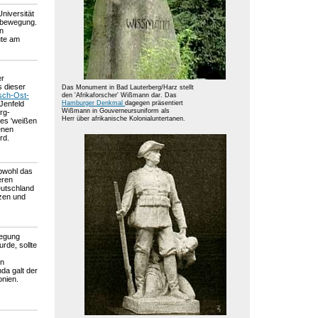
niversität
albewegung.
en
ute am
er
 dieser
Das Monument in Bad Lauterberg/Harz stellt
sch-Ost-
den 'Afrikaforscher' Wißmann dar. Das
Jenfeld
Hamburger Denkmal
dagegen präsentiert
Wißmann in Gouverneursuniform als
rg-
Herr über afrikanische Kolonialuntertanen.
des 'weißen
enen
rd.
bwohl das
eren
eutschland
rzen und
wegung
rde, sollte
en
da galt der
nien.