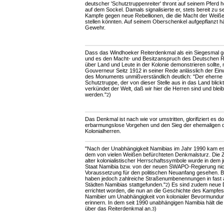
deutscher 'Schutztruppenreiter' thront auf seinem Pferd 
auf dem Sockel. Damals signalisierte er, stets bereit zu 
Kampfe gegen neue Rebellionen, die die Macht der Weiße
stellen könnten. Auf seinem Oberschenkel aufgepflanzt hä
Gewehr.
Dass das Windhoeker Reiterdenkmal als ein Siegesmal 
und es den Macht- und Besitzanspruch des Deutschen 
über Land und Leute in der Kolonie demonstrieren sollte,
Gouverneur Seitz 1912 in seiner Rede anlässlich der Ei
des Monuments unmißverständlich deutlich: "Der eherne 
Schutztruppe, der von dieser Stelle aus in das Land blickt
verkündet der Welt, daß wir hier die Herren sind und blei
werden."
)
2
Das Denkmal ist nach wie vor umstritten, glorifiziert es d
erbarmungslose Vorgehen und den Sieg der ehemaligen 
Kolonialherren.
"Nach der Unabhängigkeit Namibias im Jahr 1990 kam es
dem von vielen Weißen befürchteten Denkmalsturz. Die 
alter kolonialistischer Herrschaftssymbole wurde in dem 
Staat Namibia bzw. von der neuen SWAPO-Regierung nic
Voraussetzung für den politischen Neuanfang gesehen. B
haben jedoch zahlreiche Straßenumbenennungen in fast a
Städten Namibias stattgefunden."
) Es sind zudem neue
2
errichtet worden, die nun an die Geschichte des Kampfes
Namibier um Unabhängigkeit von kolonialer Bevormundu
erinnern. In dem seit 1990 unabhängigen Namibia hält die
über das Reiterdenkmal an.
)
3