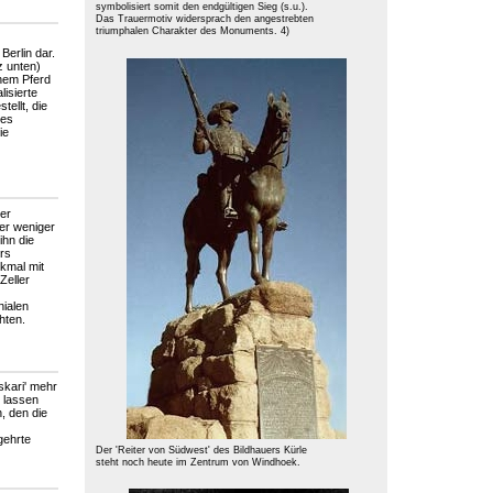
symbolisiert somit den endgültigen Sieg (s.u.).
Das Trauermotiv widersprach den angestrebten
triumphalen Charakter des Monuments. 4)
Berlin dar.
z unten)
inem Pferd
lisierte
tellt, die
tes
ie
Der
der weniger
ihn die
ers
nkmal mit
Zeller
nialen
hten.
skari' mehr
l lassen
, den die
gehrte
Der 'Reiter von Südwest' des Bildhauers Kürle
steht noch heute im Zentrum von Windhoek.