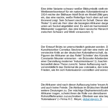
Eine dritte Variante schwarz-weißer Bildsymbolik stellt ein
Wettbewerbsentwurf für ein nationales Kolonialdenkmal in 
1914 reichte der Bildhauer Adolf Brütt ein Modell (Bild gan
ein, das eine nackte, weiße Reiterfigur hoch oben auf se
thronend zeigt. Sein Schwert steckt im Schaft. Dieser idea
'Reiter'
) wird als Herr über die besiegten Afrikaner darges
5
unten am Sockel abgebildet sind. Es wird ein harmonisier
Miteinander suggeriert, das eine klare rassische Hierarch
zwischen Schwarz und Weiß voraussetzt.
)
5
Der Entwurf Brütts ist unterschiedlich gedeutet worden. 
Kunsthistoriker Cornelius Steckner sah hier eine mehr o
versteckte Kritik an der deutschen Kolonialherrschaft, da 
Figuren der Afrikaner an das Relief 'Schnitter' des Künstl
Constantin Meunier erinnerten - ein Brüsseler Arbeiterde
einer Darstellung moderner 'Industriesklaven'.
) Joachim 
5
bezweifelt diese These zurecht. Seiner Auffassung nach
versinnbildlicht das Denkmal die
pax colonialica
, den kolo
Frieden, wie ihn sich Kolonisatoren vorstellten und wünsc
Die Afrikaner sind nach dieser Auffassung keine 'treuen A
und auch keine Feinde. Die Attribute im Brüttschen Model
weitere Deutungen zu. Der mächtige Elephantenstoßzahn
Afrikaner tragen, scheint ihnen die Rolle von dienstbaren
Rohstofflieferanten zuzuschreiben. Elfenbein war eine be
'Kolonialware' (> Firma H.C. Meyer,
global players 3
).