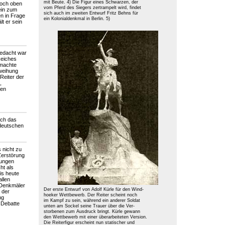
mit Beute. 4) Die Figur eines Schwarzen, der
hoch oben
vom Pferd des Siegers zertrampelt wird, findet
sein zum
sich auch im zweiten Entwurf Fritz Behns für
n in Frage
ein Kolonialdenkmal in Berlin. 5)
lt er sein
gedacht war
Reiches
 machte
nweihung
Reiter der
,
ben
och das
deutschen
 nicht zu
Zerstörung
jungen
ht als
is heute
llen
 Denkmäler
Der erste Entwurf von Adolf Kürle für den Wind-
 der
hoeker Wettbewerb. Der Reiter scheint noch
ng
im Kampf zu sein, während ein anderer Soldat
 Debatte
unten am Sockel seine Trauer über die Ver-
storbenen zum Ausdruck bringt. Kürle gewann
den Wettbewerb mit einer überarbeiteten Version.
Die Reiterfigur erscheint nun statischer und